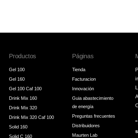
Productos
Páginas
Gel 100
Tienda
P
i
Gel 160
Facturacion
L
Gel 100 Caf 100
Innovación
A
Drink Mix 160
Guia abastecimiento
C
de energía
Drink Mix 320
Preguntas frecuentes
Drink Mix 320 Caf 100
"
Distribuidores
Solid 160
Maurten Lab
Solid C 160