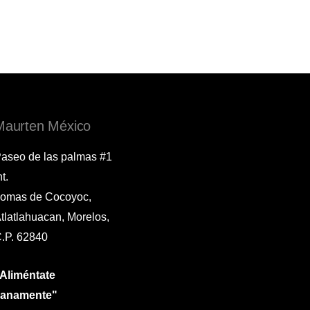
Maurten México
aseo de las palmas #1
nt.
omas de Cocoyoc,
tlatlahuacan, Morelos,
.P. 62840
Aliméntate
sanamente"