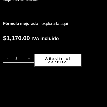
Fórmula mejorada
- explorarla
aquí
$1,170.00
IVA incluido
-
+
Añadir al
carrito