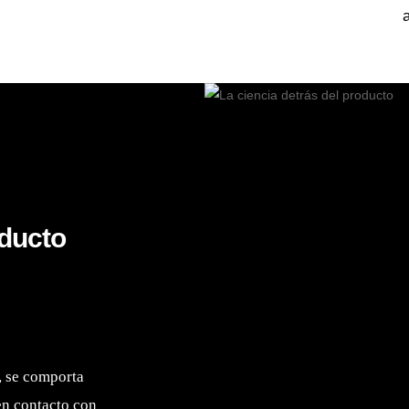
oducto
ivo.
, se comporta
en contacto con