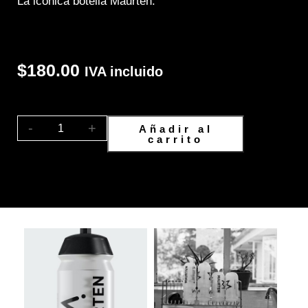
La icónica botella Maurten.
$180.00
IVA incluido
-
+
Añadir al
carrito