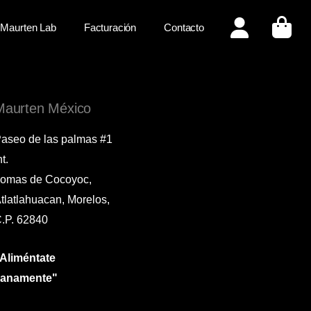
Maurten Lab
Facturación
Contacto
Maurten México
aseo de las palmas #1
nt.
omas de Cocoyoc,
tlatlahuacan, Morelos,
.P. 62840
Aliméntate
sanamente"