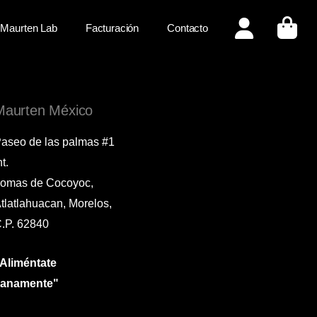
Maurten Lab
Facturación
Contacto
Maurten México
aseo de las palmas #1
nt.
omas de Cocoyoc,
tlatlahuacan, Morelos,
.P. 62840
Aliméntate
sanamente"